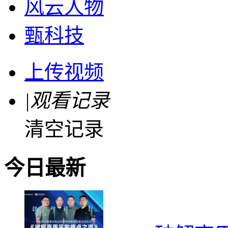
风云人物
甄科技
上传视频
|
观看记录
清空记录
今日最新