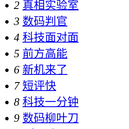
2
真相实验室
3
数码判官
4
科技面对面
5
前方高能
6
新机来了
7
短评快
8
科技一分钟
9
数码柳叶刀